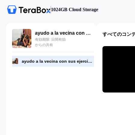
1024GB Cloud Storage
ayudo a la vecina con sus ejercicios.mp4
すべてのコン
有効期限: 日間有効
からの共有
ayudo a la vecina con sus ejercicios.mp4