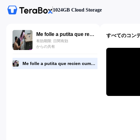
1024GB Cloud Storage
Me folle a putita que recien cumplio 18 años y acabe dentro de ella.mp4
すべてのコン
有効期限: 日間有効
からの共有
Me folle a putita que recien cumplio 18 años y acabe dentro de ella.mp4