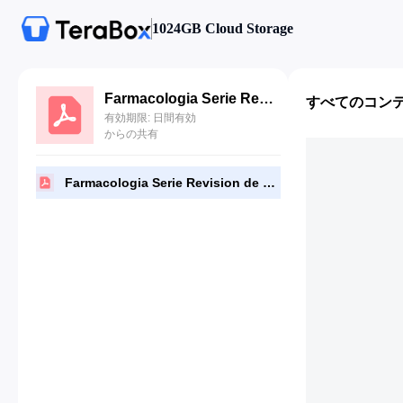
1024GB Cloud Storage
Farmacologia Serie Revision de Temas Rosenfeld 6a Edicion.pdf
すべてのコン
有効期限: 日間有効
からの共有
Farmacologia Serie Revision de Temas Rosenfeld 6a Edicion.pdf