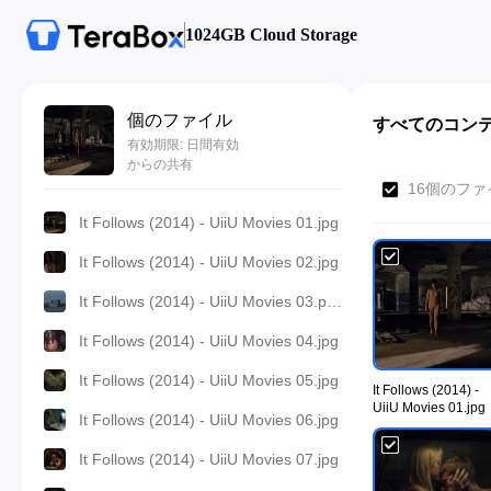
1024GB Cloud Storage
個のファイル
すべてのコン
有効期限: 日間有効
からの共有
16個のファ
It Follows (2014) - UiiU Movies 01.jpg
It Follows (2014) - UiiU Movies 02.jpg
It Follows (2014) - UiiU Movies 03.png
It Follows (2014) - UiiU Movies 04.jpg
It Follows (2014) - UiiU Movies 05.jpg
It Follows (2014) -
UiiU Movies 01.jpg
It Follows (2014) - UiiU Movies 06.jpg
It Follows (2014) - UiiU Movies 07.jpg