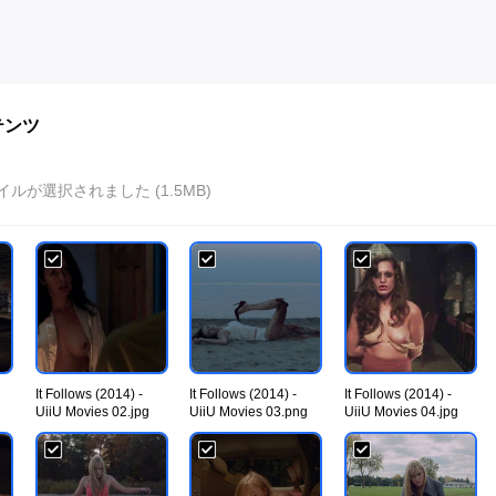
テンツ
イルが選択されました (1.5MB)
It Follows (2014) -
It Follows (2014) -
It Follows (2014) -
UiiU Movies 02.jpg
UiiU Movies 03.png
UiiU Movies 04.jpg