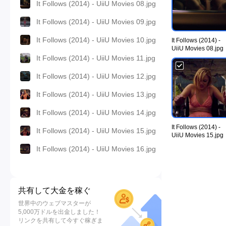
It Follows (2014) - UiiU Movies 08.jpg
It Follows (2014) - UiiU Movies 09.jpg
It Follows (2014) - UiiU Movies 10.jpg
It Follows (2014) -
UiiU Movies 08.jpg
It Follows (2014) - UiiU Movies 11.jpg
It Follows (2014) - UiiU Movies 12.jpg
It Follows (2014) - UiiU Movies 13.jpg
It Follows (2014) - UiiU Movies 14.jpg
It Follows (2014) -
It Follows (2014) - UiiU Movies 15.jpg
UiiU Movies 15.jpg
It Follows (2014) - UiiU Movies 16.jpg
共有して大金を稼ぐ
世界中のウェブマスターが
5,000万ドルを出金しました！
リンクを共有して今すぐ稼ぎま