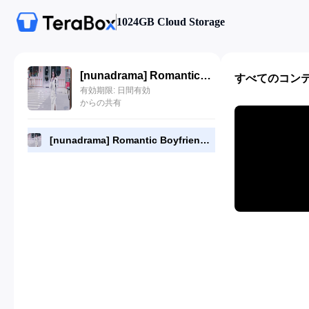
1024GB Cloud Storage
[nunadrama] Romantic Boyfriend Episode 2.480p.mp4
すべてのコン
有効期限: 日間有効
からの共有
[nunadrama] Romantic Boyfriend Episode 2.480p.mp4