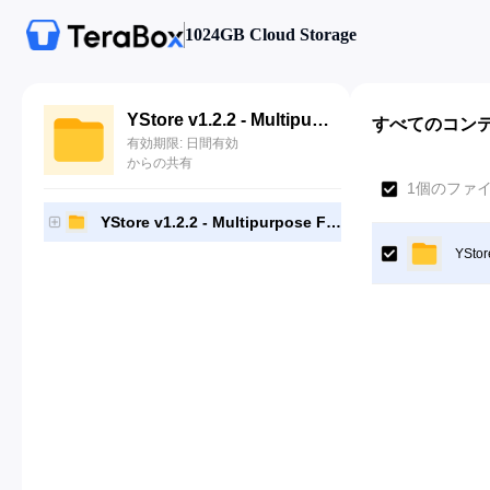
1024GB Cloud Storage
YStore v1.2.2 - Multipurpose Fashion Shopify Theme OS 2.0
すべてのコン
有効期限: 日間有効
からの共有
1個のファ
YStore v1.2.2 - Multipurpose Fashion Shopify Theme OS 2.0
YStor