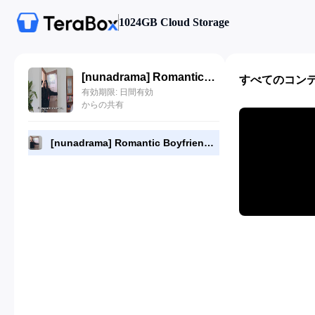
1024GB Cloud Storage
[nunadrama] Romantic Boyfriend Episode 8.720p.mp4
すべてのコン
有効期限: 日間有効
からの共有
[nunadrama] Romantic Boyfriend Episode 8.720p.mp4