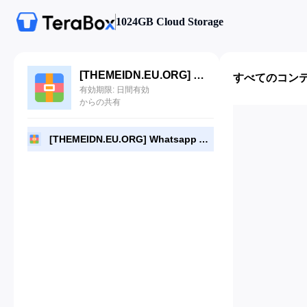
1024GB Cloud Storage
[THEMEIDN.EU.ORG] Whatsapp API Gateway (WHAPI) v4.12.0.zip
すべてのコン
有効期限: 日間有効
からの共有
[THEMEIDN.EU.ORG] Whatsapp API Gateway (WHAPI) v4.12.0.zip