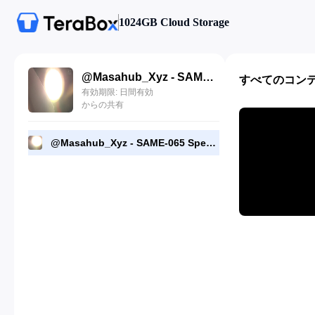
1024GB Cloud Storage
@Masahub_Xyz - SAME-065 Special Investigator Code Name MIO I Will Never Lose Miori Yurizono(1).mp4
すべてのコン
有効期限: 日間有効
からの共有
@Masahub_Xyz - SAME-065 Special Investigator Code Name MIO I Will Never Lose Miori Yurizono(1).mp4