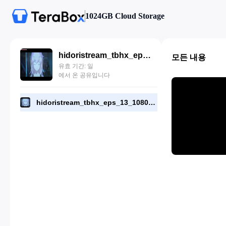
1024GB Cloud Storage
hidoristream_tbhx_eps_13_1080p_hardsub.mp4
모든 내용
유효 기간: 일
에서 온 공유입니다
hidoristream_tbhx_eps_13_1080p_hardsub.mp4