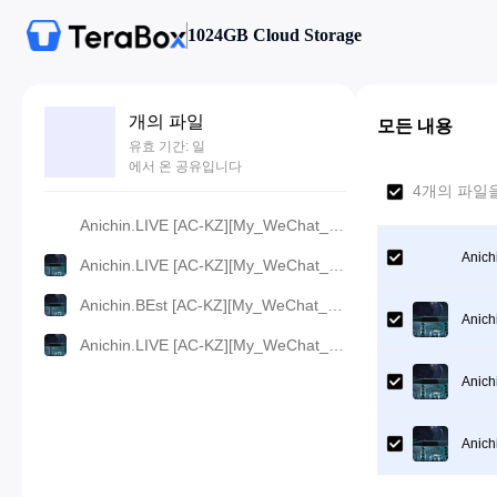
1024GB Cloud Storage
개의 파일
모든 내용
유효 기간: 일
에서 온 공유입니다
4개의 파일을
Anichin.LIVE [AC-KZ][My_WeChat_Connects_to_the_Dragon_Palace][2024][04].[360p].mp4
Anich
Anichin.LIVE [AC-KZ][My_WeChat_Connects_to_the_Dragon_Palace][2024][04].[480p].mp4
Anichin.BEst [AC-KZ][My_WeChat_Connects_to_the_Dragon_Palace][2024][04].[720p].mp4
Anich
Anichin.LIVE [AC-KZ][My_WeChat_Connects_to_the_Dragon_Palace][2024][04].[1080p].mp4
Anich
Anich