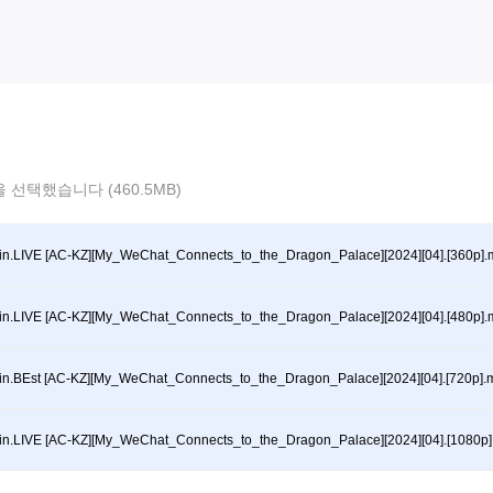
 선택했습니다 (460.5MB)
in.LIVE [AC-KZ][My_WeChat_Connects_to_the_Dragon_Palace][2024][04].[360p]
in.LIVE [AC-KZ][My_WeChat_Connects_to_the_Dragon_Palace][2024][04].[480p]
in.BEst [AC-KZ][My_WeChat_Connects_to_the_Dragon_Palace][2024][04].[720p].
in.LIVE [AC-KZ][My_WeChat_Connects_to_the_Dragon_Palace][2024][04].[1080p