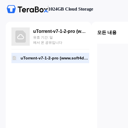
1024GB Cloud Storage
uTorrent-v7-1-2-pro (www.soft4droidapk.ml).apk
모든 내용
유효 기간: 일
에서 온 공유입니다
uTorrent-v7-1-2-pro (www.soft4droidapk.ml).apk