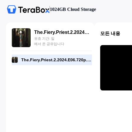
1024GB Cloud Storage
The.Fiery.Priest.2.2024.E06.720p.DSNP.WEB[RMC].mp4
모든 내용
유효 기간: 일
에서 온 공유입니다
The.Fiery.Priest.2.2024.E06.720p.DSNP.WEB[RMC].mp4