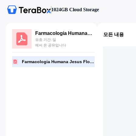
1024GB Cloud Storage
Farmacologia Humana Jesus Florez 6ª.Ed.pdf
모든 내용
유효 기간: 일
에서 온 공유입니다
Farmacologia Humana Jesus Florez 6ª.Ed.pdf