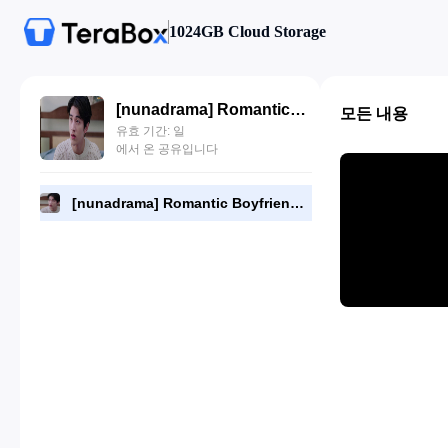
1024GB Cloud Storage
[nunadrama] Romantic Boyfriend Episode 6.720p.mp4
모든 내용
유효 기간: 일
에서 온 공유입니다
[nunadrama] Romantic Boyfriend Episode 6.720p.mp4