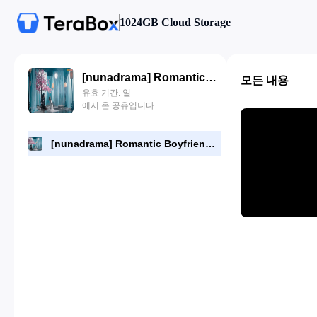
1024GB Cloud Storage
[nunadrama] Romantic Boyfriend Episode 5.480p.mp4
모든 내용
유효 기간: 일
에서 온 공유입니다
[nunadrama] Romantic Boyfriend Episode 5.480p.mp4