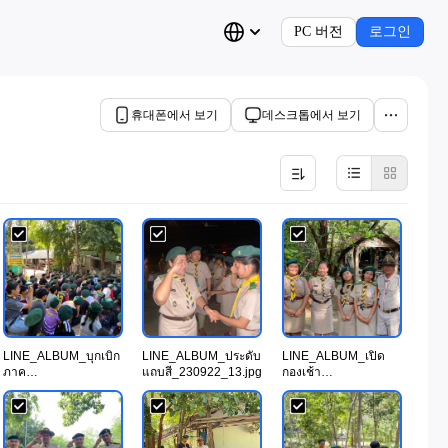
PC 버전
로그인
휴대폰에서 보기
데스크톱에서 보기
LINE_ALBUM_บุกเบิก
LINE_ALBUM_ประดับ
LINE_ALBUM_เปิด
ภาค
แถบสี_230922_13.jpg
กองเช้า
ทฤษฎี_230922_8.jpg
21_230922_1.jpg