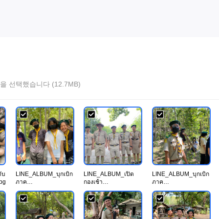
을 선택했습니다 (12.7MB)
ับ
LINE_ALBUM_บุกเบิก
LINE_ALBUM_เปิด
LINE_ALBUM_บุกเบิก
pg
ภาค
กองเช้า
ภาค
ทฤษฎี_230922_15.jp
21_230922_10.jpg
ทฤษฎี_230922_20.jp
g
g