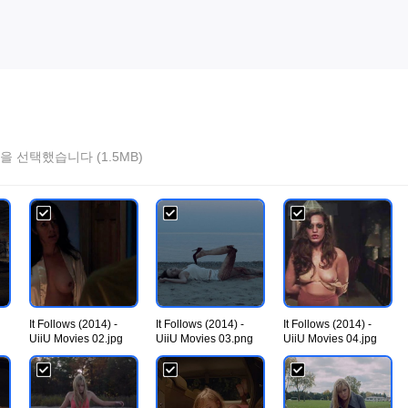
을 선택했습니다 (1.5MB)
It Follows (2014) -
It Follows (2014) -
It Follows (2014) -
UiiU Movies 02.jpg
UiiU Movies 03.png
UiiU Movies 04.jpg