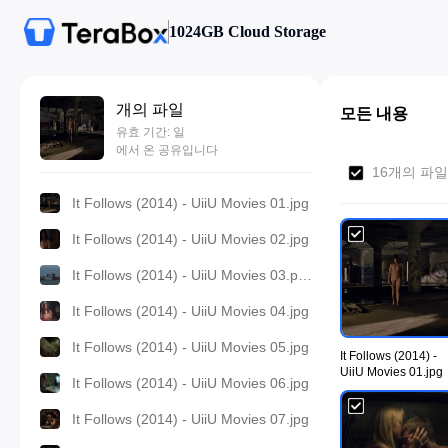
1024GB Cloud Storage
개의 파일
모든 내용
유효 기간: 일
에서 온 공유입니다
16개의 파일
It Follows (2014) - UiiU Movies 01.jpg
It Follows (2014) - UiiU Movies 02.jpg
It Follows (2014) - UiiU Movies 03.png
It Follows (2014) - UiiU Movies 04.jpg
It Follows (2014) - UiiU Movies 05.jpg
It Follows (2014) -
UiiU Movies 01.jpg
It Follows (2014) - UiiU Movies 06.jpg
It Follows (2014) - UiiU Movies 07.jpg