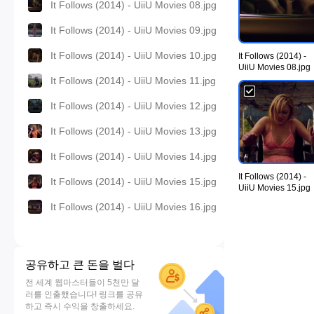
It Follows (2014) - UiiU Movies 08.jpg
It Follows (2014) - UiiU Movies 09.jpg
It Follows (2014) - UiiU Movies 10.jpg
It Follows (2014) -
UiiU Movies 08.jpg
It Follows (2014) - UiiU Movies 11.jpg
It Follows (2014) - UiiU Movies 12.jpg
It Follows (2014) - UiiU Movies 13.jpg
It Follows (2014) - UiiU Movies 14.jpg
It Follows (2014) -
It Follows (2014) - UiiU Movies 15.jpg
UiiU Movies 15.jpg
It Follows (2014) - UiiU Movies 16.jpg
공유하고 큰 돈을 벌다
전 세계 웹마스터들이 5천만 달
러를 인출했습니다! 링크를 공유
하고 즉시 수익을 창출하세요.