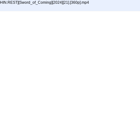
HIN.REST][Sword_of_Coming][2024][21].[360p].mp4