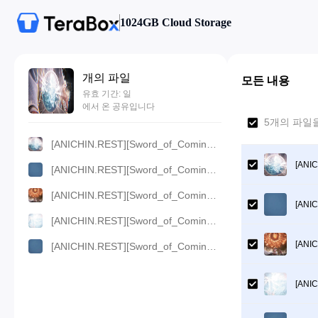
1024GB Cloud Storage
개의 파일
모든 내용
유효 기간: 일
에서 온 공유입니다
5개의 파일을
[ANICHIN.REST][Sword_of_Coming][2024][21].[4K].mkv
[ANIC
[ANICHIN.REST][Sword_of_Coming][2024][21].[1080p].mp4
[ANICHIN.REST][Sword_of_Coming][2024][21].[720p].mp4
[ANIC
[ANICHIN.REST][Sword_of_Coming][2024][21].[480p].mp4
[ANIC
[ANICHIN.REST][Sword_of_Coming][2024][21].[360p].mp4
[ANIC