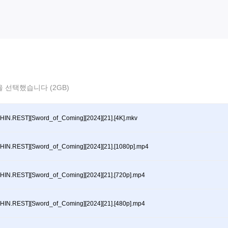
 선택했습니다 (2GB)
HIN.REST][Sword_of_Coming][2024][21].[4K].mkv
HIN.REST][Sword_of_Coming][2024][21].[1080p].mp4
HIN.REST][Sword_of_Coming][2024][21].[720p].mp4
HIN.REST][Sword_of_Coming][2024][21].[480p].mp4