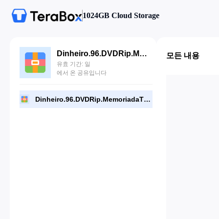
1024GB Cloud Storage
Dinheiro.96.DVDRip.MemoriadaTV.rar
모든 내용
유효 기간: 일
에서 온 공유입니다
Dinheiro.96.DVDRip.MemoriadaTV.rar