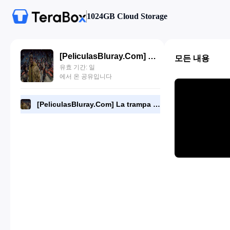
1024GB Cloud Storage
[PeliculasBluray.Com] La trampa (2024) [1080P][Dual-Audio][BD].mkv
모든 내용
유효 기간: 일
에서 온 공유입니다
[PeliculasBluray.Com] La trampa (2024) [1080P][Dual-Audio][BD].mkv