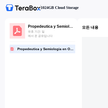
1024GB Cloud Storage
Propedeutica y Semiologia en Odontologia.pdf
모든 내용
유효 기간: 일
에서 온 공유입니다
Propedeutica y Semiologia en Odontologia.pdf