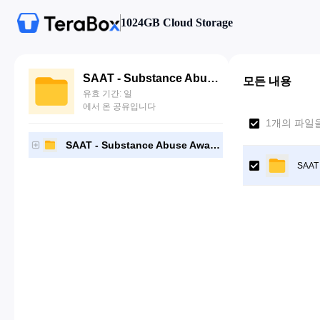
1024GB Cloud Storage
SAAT - Substance Abuse Awareness Training
모든 내용
유효 기간: 일
에서 온 공유입니다
1개의 파일
SAAT - Substance Abuse Awareness Training
SAAT 