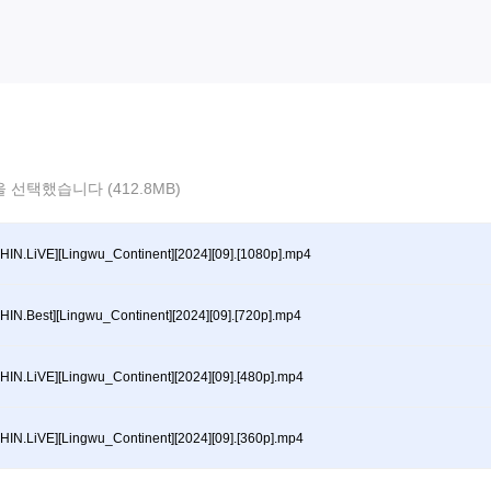
 선택했습니다 (412.8MB)
HIN.LiVE][Lingwu_Continent][2024][09].[1080p].mp4
HIN.Best][Lingwu_Continent][2024][09].[720p].mp4
HIN.LiVE][Lingwu_Continent][2024][09].[480p].mp4
HIN.LiVE][Lingwu_Continent][2024][09].[360p].mp4