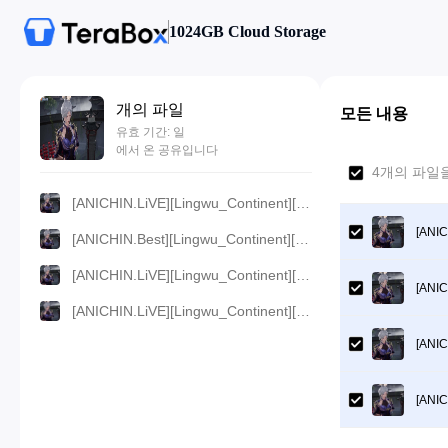
1024GB Cloud Storage
개의 파일
모든 내용
유효 기간: 일
에서 온 공유입니다
4개의 파일을
[ANICHIN.LiVE][Lingwu_Continent][2024][09].[1080p].mp4
[ANIC
[ANICHIN.Best][Lingwu_Continent][2024][09].[720p].mp4
[ANICHIN.LiVE][Lingwu_Continent][2024][09].[480p].mp4
[ANIC
[ANICHIN.LiVE][Lingwu_Continent][2024][09].[360p].mp4
[ANIC
[ANIC