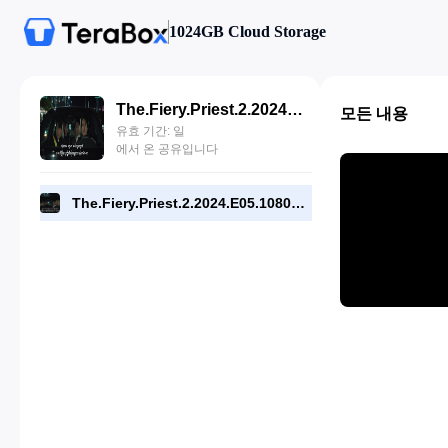
1024GB Cloud Storage
The.Fiery.Priest.2.2024.E05.1080p.DSNP.WEB[RMC].mp4
모든 내용
유효 기간: 일
에서 온 공유입니다
The.Fiery.Priest.2.2024.E05.1080p.DSNP.WEB[RMC].mp4