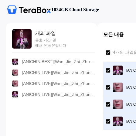
1024GB Cloud Storage
개의 파일
모든 내용
유효 기간: 일
에서 온 공유입니다
4개의 파일을
[ANICHIN.BEST][Wan_Jie_Zhi_Zhun][2023][141].[720p].mp4
[ANIC
[ANICHIN.LIVE][Wan_Jie_Zhi_Zhun][2023][141].[480p].mp4
[ANICHIN.LIVE][Wan_Jie_Zhi_Zhun][2023][141].[360p].mp4
[ANIC
[ANICHIN.LIVE][Wan_Jie_Zhi_Zhun][2023][141].[1080p].mp4
[ANIC
[ANIC