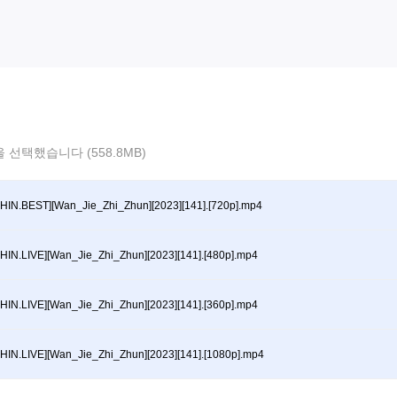
 선택했습니다 (558.8MB)
HIN.BEST][Wan_Jie_Zhi_Zhun][2023][141].[720p].mp4
HIN.LIVE][Wan_Jie_Zhi_Zhun][2023][141].[480p].mp4
HIN.LIVE][Wan_Jie_Zhi_Zhun][2023][141].[360p].mp4
HIN.LIVE][Wan_Jie_Zhi_Zhun][2023][141].[1080p].mp4