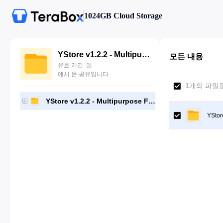
1024GB Cloud Storage
YStore v1.2.2 - Multipurpose Fashion Shopify Theme OS 2.0
모든 내용
유효 기간: 일
에서 온 공유입니다
1개의 파일
YStore v1.2.2 - Multipurpose Fashion Shopify Theme OS 2.0
YStor