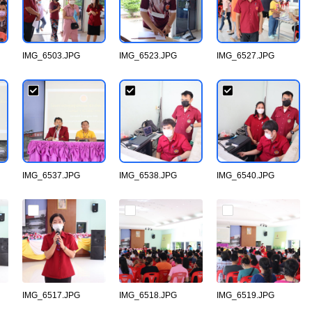
IMG_6503.JPG
IMG_6523.JPG
IMG_6527.JPG
IMG_6537.JPG
IMG_6538.JPG
IMG_6540.JPG
IMG_6517.JPG
IMG_6518.JPG
IMG_6519.JPG