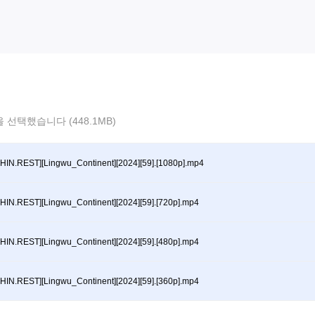
 선택했습니다 (448.1MB)
HIN.REST][Lingwu_Continent][2024][59].[1080p].mp4
HIN.REST][Lingwu_Continent][2024][59].[720p].mp4
HIN.REST][Lingwu_Continent][2024][59].[480p].mp4
HIN.REST][Lingwu_Continent][2024][59].[360p].mp4