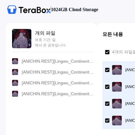
1024GB Cloud Storage
개의 파일
모든 내용
유효 기간: 일
에서 온 공유입니다
4개의 파일을
[ANICHIN.REST][Lingwu_Continent][2024][59].[1080p].mp4
[ANIC
[ANICHIN.REST][Lingwu_Continent][2024][59].[720p].mp4
[ANICHIN.REST][Lingwu_Continent][2024][59].[480p].mp4
[ANIC
[ANICHIN.REST][Lingwu_Continent][2024][59].[360p].mp4
[ANIC
[ANIC