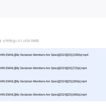
 선택했습니다 (426.5MB)
HIN.EMAIL][My Sectarian Members Are Spies][2024][20].[1080p].mp4
HIN.EMAIL][My Sectarian Members Are Spies][2024][20].[720p].mp4
HIN.EMAIL][My Sectarian Members Are Spies][2024][20].[360p].mp4
HIN.EMAIL][My Sectarian Members Are Spies][2024][20].[480p].mp4