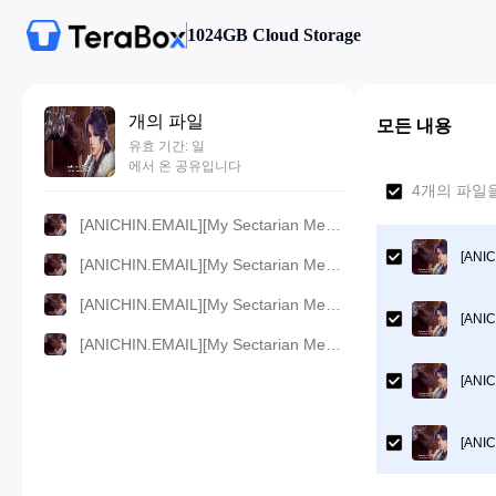
1024GB Cloud Storage
개의 파일
모든 내용
유효 기간: 일
에서 온 공유입니다
4개의 파일을
[ANICHIN.EMAIL][My Sectarian Members Are Spies][2024][20].[1080p].mp4
[ANIC
[ANICHIN.EMAIL][My Sectarian Members Are Spies][2024][20].[720p].mp4
[ANICHIN.EMAIL][My Sectarian Members Are Spies][2024][20].[360p].mp4
[ANIC
[ANICHIN.EMAIL][My Sectarian Members Are Spies][2024][20].[480p].mp4
[ANIC
[ANIC