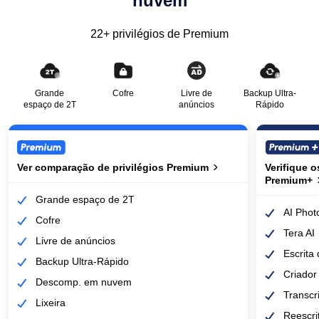
nuvem
22+ privilégios de Premium
Grande
Cofre
Livre de
Backup Ultra-
espaço de 2T
anúncios
Rápido
Ver comparação de privilégios Premium
Ver comparação de privilégios Premium
Verifique o
Verifique o
Premium+
Premium+
Grande espaço de 2T
AI Phot
Cofre
Tera AI
Livre de anúncios
Escrita 
Backup Ultra-Rápido
Criador
Descomp. em nuvem
Transcr
Lixeira
Reescrit