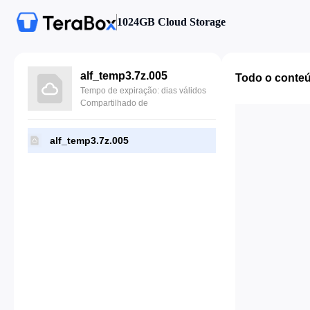
1024GB Cloud Storage
alf_temp3.7z.005
Todo o conte
Tempo de expiração: dias válidos
Compartilhado de
alf_temp3.7z.005