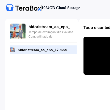
1024GB Cloud Storage
hidoristream_as_eps_17.mp4
Todo o conte
Tempo de expiração: dias válidos
Compartilhado de
hidoristream_as_eps_17.mp4