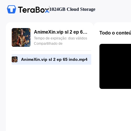
1024GB Cloud Storage
AnimeXin.vip sl 2 ep 65 indo.mp4
Todo o conte
Tempo de expiração: dias válidos
Compartilhado de
AnimeXin.vip sl 2 ep 65 indo.mp4