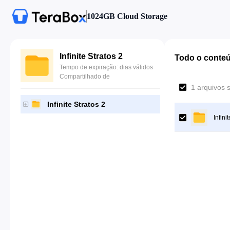
1024GB Cloud Storage
Infinite Stratos 2
Todo o conte
Tempo de expiração: dias válidos
Compartilhado de
1 arquivos 
Infinite Stratos 2
Infini