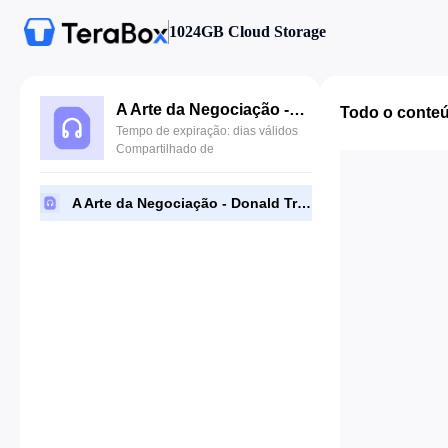
1024GB Cloud Storage
A Arte da Negociação - Donald Trump.mp3
Todo o conte
Tempo de expiração: dias válidos
Compartilhado de
A Arte da Negociação - Donald Trump.mp3