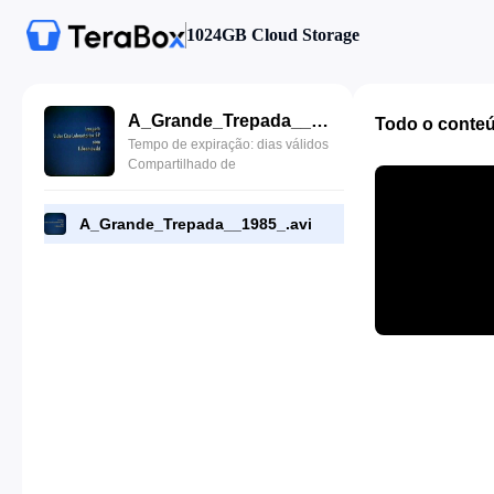
1024GB Cloud Storage
A_Grande_Trepada__1985_.avi
Todo o conte
Tempo de expiração: dias válidos
Compartilhado de
A_Grande_Trepada__1985_.avi