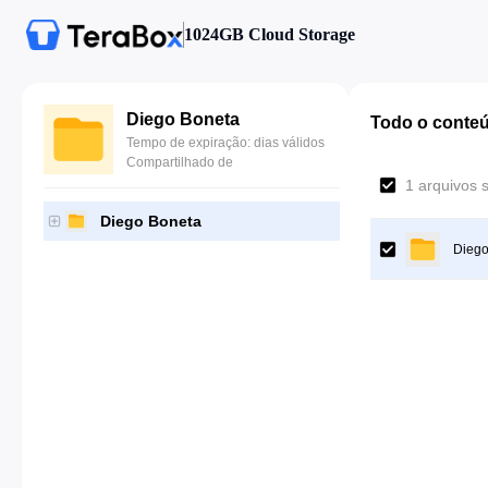
1024GB Cloud Storage
Diego Boneta
Todo o conte
Tempo de expiração: dias válidos
Compartilhado de
1 arquivos 
Diego Boneta
Diego