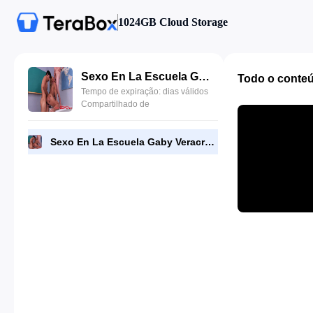
1024GB Cloud Storage
Sexo En La Escuela Gaby Veracruz.mp4
Todo o conte
Tempo de expiração: dias válidos
Compartilhado de
Sexo En La Escuela Gaby Veracruz.mp4