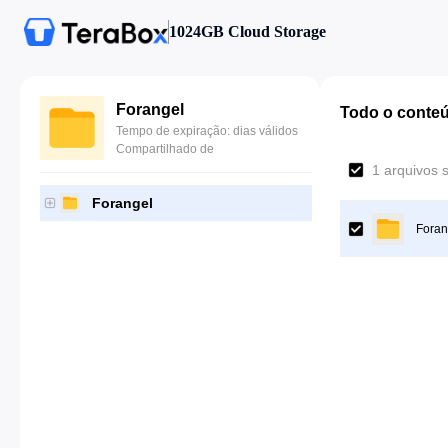
1024GB Cloud Storage
Forangel
Todo o conte
Tempo de expiração: dias válidos
Compartilhado de
1 arquivos 
Forangel
Foran