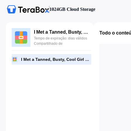
1024GB Cloud Storage
I Met a Tanned, Busty, Cool Girl On An App.zip
Todo o conte
Tempo de expiração: dias válidos
Compartilhado de
I Met a Tanned, Busty, Cool Girl On An App.zip