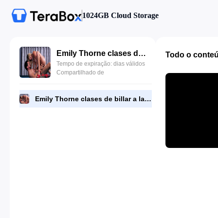
1024GB Cloud Storage
Emily Thorne clases de billar a la tetona.mp4
Todo o conte
Tempo de expiração: dias válidos
Compartilhado de
Emily Thorne clases de billar a la tetona.mp4