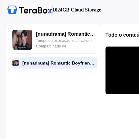
1024GB Cloud Storage
[nunadrama] Romantic Boyfriend Episode 10.480p.mp4
Todo o conte
Tempo de expiração: dias válidos
Compartilhado de
[nunadrama] Romantic Boyfriend Episode 10.480p.mp4