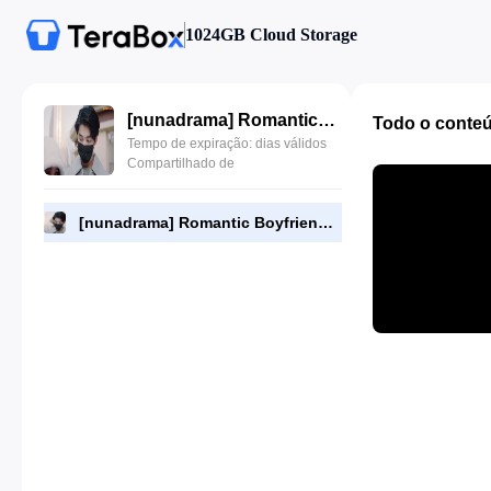
1024GB Cloud Storage
[nunadrama] Romantic Boyfriend Episode 3.480p.mp4
Todo o conte
Tempo de expiração: dias válidos
Compartilhado de
[nunadrama] Romantic Boyfriend Episode 3.480p.mp4