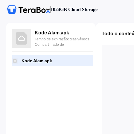
1024GB Cloud Storage
Kode Alam.apk
Todo o conte
Tempo de expiração: dias válidos
Compartilhado de
Kode Alam.apk