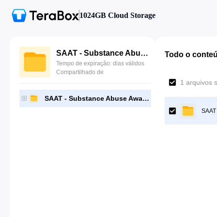
1024GB Cloud Storage
SAAT - Substance Abuse Awareness Training
Todo o conte
Tempo de expiração: dias válidos
Compartilhado de
1 arquivos 
SAAT - Substance Abuse Awareness Training
SAAT 