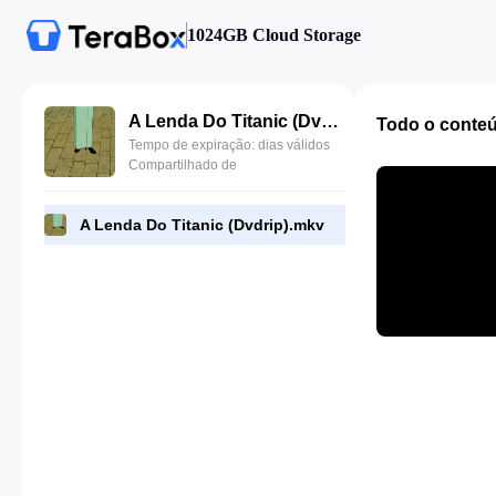
1024GB Cloud Storage
A Lenda Do Titanic (Dvdrip).mkv
Todo o conte
Tempo de expiração: dias válidos
Compartilhado de
A Lenda Do Titanic (Dvdrip).mkv