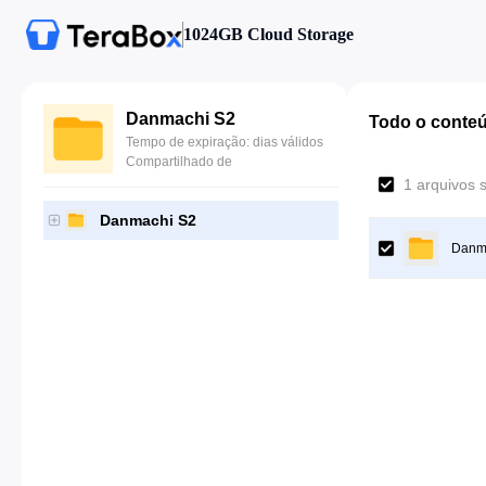
1024GB Cloud Storage
Danmachi S2
Todo o conte
Tempo de expiração: dias válidos
Compartilhado de
1 arquivos 
Danmachi S2
Danm