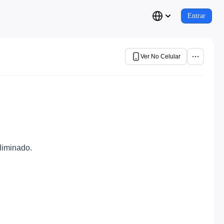
Entrar
Ver No Celular
liminado.