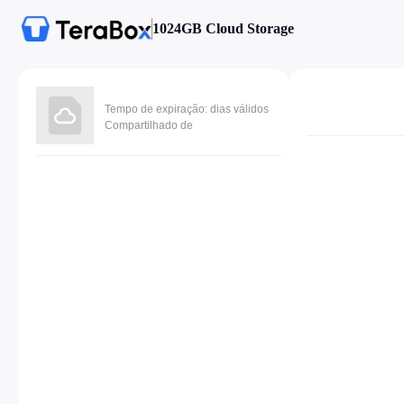
1024GB Cloud Storage
Tempo de expiração: dias válidos
Compartilhado de