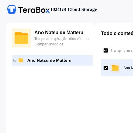
1024GB Cloud Storage
Ano Natsu de Matteru
Todo o conte
Tempo de expiração: dias válidos
Compartilhado de
1 arquivos 
Ano Natsu de Matteru
Ano N