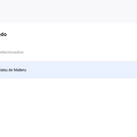
údo
selecionados
atsu de Matteru